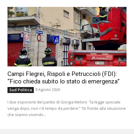
Campi Flegrei, Rispoli e Petruccioli (FDI):
“Fico chieda subito lo stato di emergenza”
9 Agosto 2026
Sud Politica
I due esponenti del partito di Giorgia Meloni: "la legge speciale
venga dopo, non c'è tempo da perdere" “Di fronte alla situazione
che stanno vivendo...