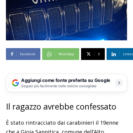
Facebook
WhatsApp
X
Linke
Aggiungi come fonte preferita su Google
Seguici più facilmente nelle notizie consigliate
Il ragazzo avrebbe confessato
È stato rintracciato dai carabinieri il 19enne
che a Gioia Sannitica, comune dell’Alto