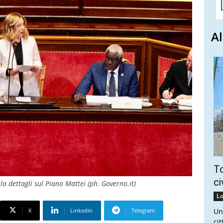
Al
To
ci
la dettagli sul Piano Mattei (ph. Governo.it)
Lo
X
Linkedin
Telegram
Un
ci