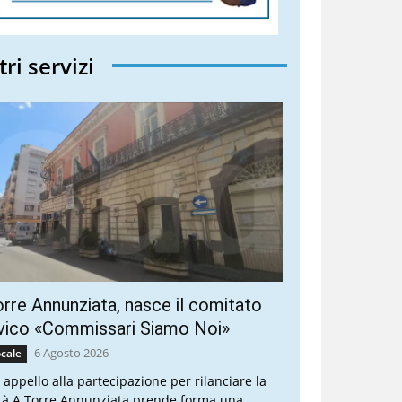
tri servizi
rre Annunziata, nasce il comitato
vico «Commissari Siamo Noi»
6 Agosto 2026
cale
 appello alla partecipazione per rilanciare la
ttà A Torre Annunziata prende forma una