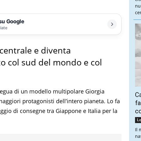
nu
cen
 su Google
liate
 centrale e diventa
to col sud del mondo e col
regua di un modello multipolare Giorgia
Ca
maggiori protagonisti dell’intero pianeta. Lo fa
fa
ggio di consegne tra Giappone e Italia per la
co
Lo
Il
na