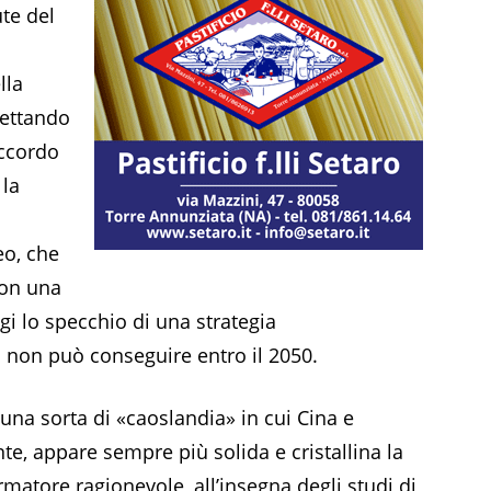
te del
lla
pettando
accordo
 la
eo, che
con una
i lo specchio di una strategia
 non può conseguire entro il 2050.
 una sorta di «caoslandia» in cui Cina e
e, appare sempre più solida e cristallina la
rmatore ragionevole, all’insegna degli studi di