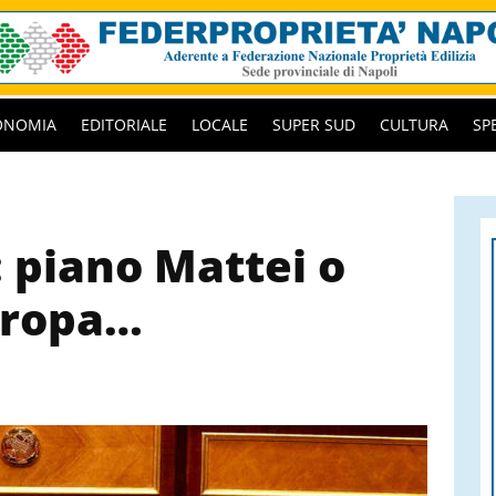
ONOMIA
EDITORIALE
LOCALE
SUPER SUD
CULTURA
SP
: piano Mattei o
uropa…