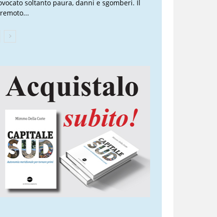
ovocato soltanto paura, danni e sgomberi. Il
rremoto...