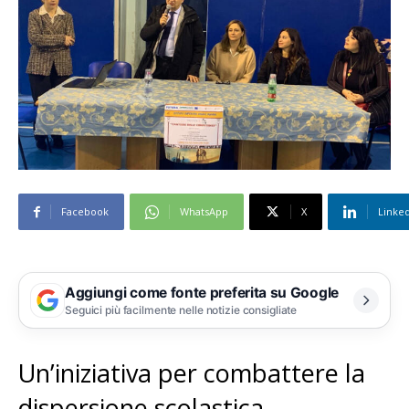
Facebook
WhatsApp
X
Linke
Aggiungi come fonte preferita su Google
Seguici più facilmente nelle notizie consigliate
Un’iniziativa per combattere la
dispersione scolastica