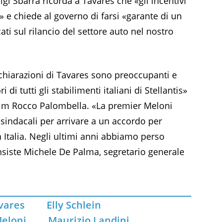
uigi Sbarra ricorda a Tavares che «gli incentivi
 e chiede al governo di farsi «garante di un
cati sul rilancio del settore auto nel nostro
ichiarazioni di Tavares sono preoccupanti e
di tutti gli stabilimenti italiani di Stellantis»
Uilm Rocco Palombella. «La premier Meloni
 sindacali per arrivare a un accordo per
 Italia. Negli ultimi anni abbiamo perso
 insiste Michele De Palma, segretario generale
vares
Elly Schlein
eloni
Maurizio Landini