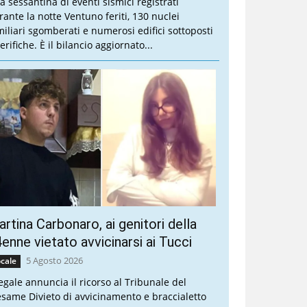
a sessantina di eventi sismici registrati
rante la notte Ventuno feriti, 130 nuclei
miliari sgomberati e numerosi edifici sottoposti
erifiche. È il bilancio aggiornato...
rtina Carbonaro, ai genitori della
enne vietato avvicinarsi ai Tucci
5 Agosto 2026
cale
legale annuncia il ricorso al Tribunale del
esame Divieto di avvicinamento e braccialetto