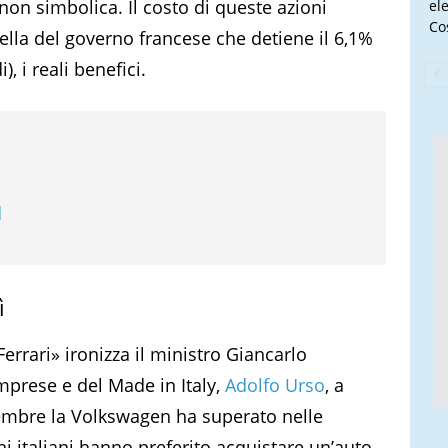
non simbolica. Il costo di queste azioni
el
Cos
ella del governo francese che detiene il 6,1%
), i reali benefici.
d
ì
 Ferrari» ironizza il ministro Giancarlo
Imprese e del Made in Italy,
Adolfo Urso
, a
embre la Volkswagen ha superato nelle
dini italiani hanno preferito acquistare un’auto