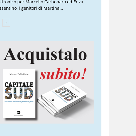
ettronico per Marcello Carbonaro ed Enza
sentino, i genitori di Martina...