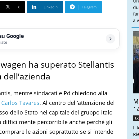
Un
du
X
Linkedin
Telegram
fa
a v
 su Google
liate
kswagen ha superato Stellantis
 dell’azienda
lantis, mentre sindacati e Pd chiedono alla
Ma
e
Carlos Tavares
. Al centro dell’attenzione del
14
esso dello Stato nel capitale del gruppo italo
Lo
 difficilmente percorribile anche perché gli
Il 
comprare le azioni soprattutto se si intende
Ri