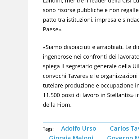
Landini, mentre il leader della Cisl L
sono risorse pubbliche e non regalìe»
patto tra istituzioni, impresa e sinda
Paese».
«Siamo dispiaciuti e arrabbiati. Le d
ingenerose nei confronti dei lavoratori 
spiega il segretario generale della 
convochi Tavares e le organizzazioni
tutelare produzione e occupazione in
11.500 posti di lavoro in Stellantis»
della Fiom.
Adolfo Urso
Carlos Ta
Tags:
Giorgia Meloni
Governo M