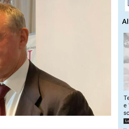
Al
Te
e 
sc
Lo