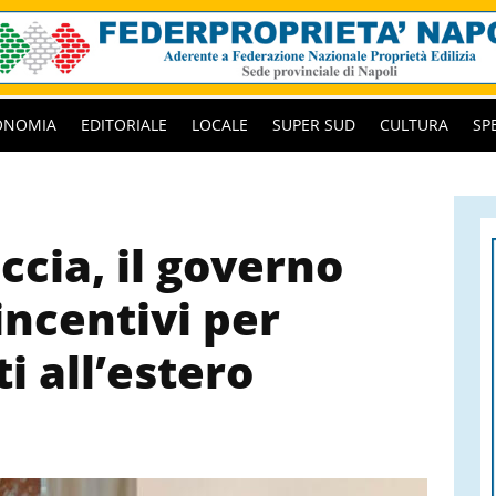
ONOMIA
EDITORIALE
LOCALE
SUPER SUD
CULTURA
SP
ccia, il governo
incentivi per
i all’estero