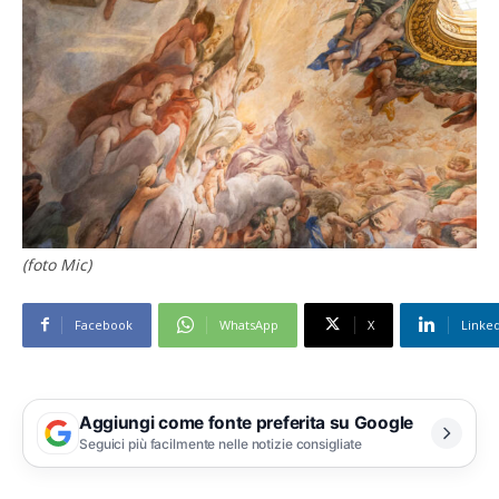
(foto Mic)
Facebook
WhatsApp
X
Linke
Aggiungi come fonte preferita su Google
Seguici più facilmente nelle notizie consigliate