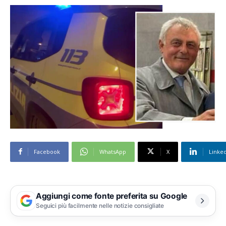
Facebook
WhatsApp
X
Linke
Aggiungi come fonte preferita su Google
Seguici più facilmente nelle notizie consigliate