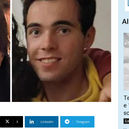
Al
Te
e 
sc
Lo
X
Linkedin
Telegram