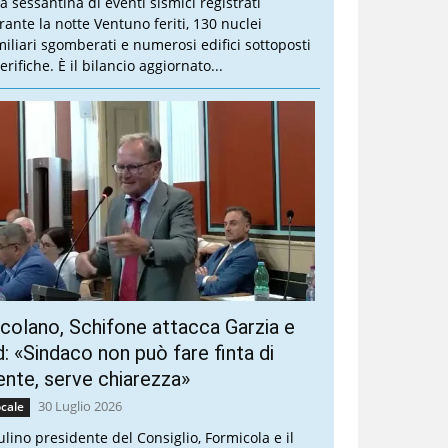
a sessantina di eventi sismici registrati
rante la notte Ventuno feriti, 130 nuclei
miliari sgomberati e numerosi edifici sottoposti
erifiche. È il bilancio aggiornato...
colano, Schifone attacca Garzia e
: «Sindaco non può fare finta di
ente, serve chiarezza»
30 Luglio 2026
cale
ulino presidente del Consiglio, Formicola e il