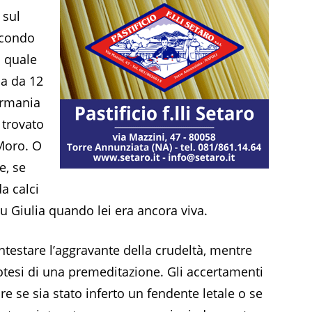
 sul
econdo
u quale
la da 12
ermania
 trovato
Moro. O
e, se
da calci
su Giulia quando lei era ancora viva.
ntestare l’aggravante della crudeltà, mentre
ipotesi di una premeditazione. Gli accertamenti
e se sia stato inferto un fendente letale o se