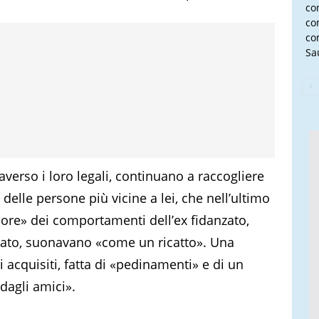
con
co
co
Sau
raverso i loro legali, continuano a raccogliere
elle persone più vicine a lei, che nell’ultimo
re» dei comportamenti dell’ex fidanzato,
dato, suonavano «come un ricatto». Una
acquisiti, fatta di «pedinamenti» e di un
 dagli amici».