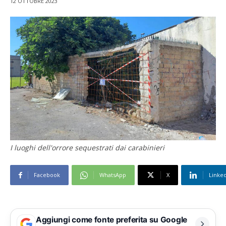
12 OTTOBRE 2023
I luoghi dell'orrore sequestrati dai carabinieri
Facebook
WhatsApp
X
Linke
Aggiungi come fonte preferita su Google