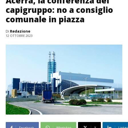
Acerra, la conferenza dei
capigruppo: no a consiglio
comunale in piazza
Di
Redazione
12 OTTOBRE 2023
Facebook
WhatsApp
X
Linke