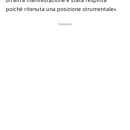
un’altra manifestazione è stata respinta
poichè ritenuta una posizione strumentale».
Pubblicità