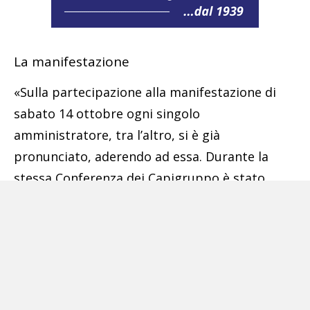
La manifestazione
«Sulla partecipazione alla manifestazione di
sabato 14 ottobre ogni singolo
amministratore, tra l’altro, si è già
pronunciato, aderendo ad essa. Durante la
stessa Conferenza dei Capigruppo è stato
sottolineato quanto affrontato per
contrastare la presenza sul territorio acerrano
di insediamenti industriali inquinanti in modo
serio, senza strumentalizzazioni di parti
politiche, con atti amministrativi concreti, con
documenti approvati in consiglio comunale e