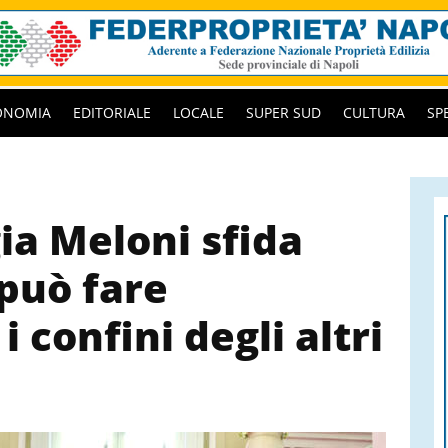
ONOMIA
EDITORIALE
LOCALE
SUPER SUD
CULTURA
SP
ia Meloni sfida
 può fare
i confini degli altri