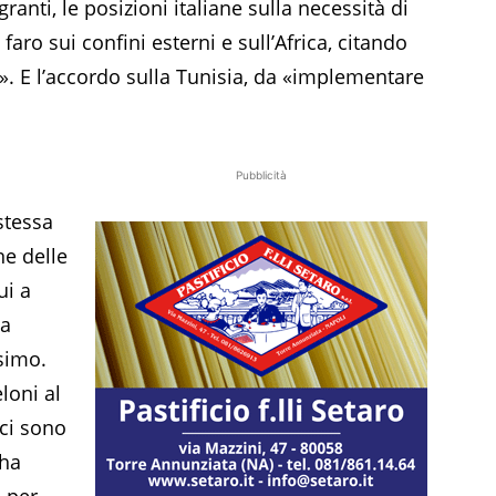
ranti, le posizioni italiane sulla necessità di
aro sui confini esterni e sull’Africa, citando
». E l’accordo sulla Tunisia, da «implementare
Pubblicità
stessa
ne delle
ui a
ta
simo.
loni al
 ci sono
 ha
a per