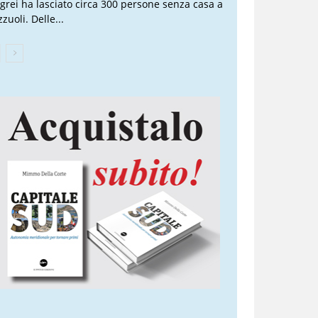
egrei ha lasciato circa 300 persone senza casa a
zuoli. Delle...