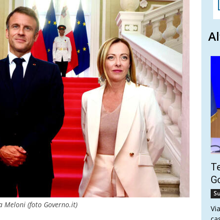
Al
Te
Go
Su
 Meloni (foto Governo.it)
Vi
ca