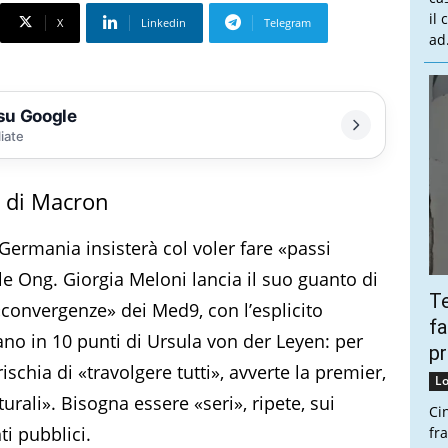
il
X
Linkedin
Telegram
ad.
 su Google
liate
o di Macron
Germania insisterà col voler fare «passi
le Ong. Giorgia Meloni lancia il suo guanto di
Te
 «convergenze» dei Med9, con l’esplicito
fa
o in 10 punti di Ursula von der Leyen: per
pr
schia di «travolgere tutti», avverte la premier,
Lo
urali». Bisogna essere «seri», ripete, sui
Ci
i pubblici.
fr