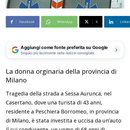
Facebook
WhatsApp
X
Linke
Aggiungi come fonte preferita su Google
Seguici più facilmente nelle notizie consigliate
La donna orginaria della provincia di
Milano
Tragedia della strada a Sessa Aurunca, nel
Casertano, dove una turista di 43 anni,
residente a Peschiera Borromeo, in provincia
di Milano, è stata investita e uccisa da un’auto
il cui conducente, un uomo di 68 anni di