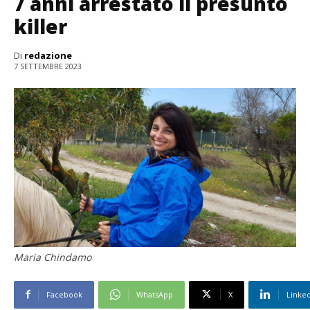
7 anni arrestato il presunto
killer
Di
redazione
7 SETTEMBRE 2023
Maria Chindamo
Facebook
WhatsApp
X
Linke