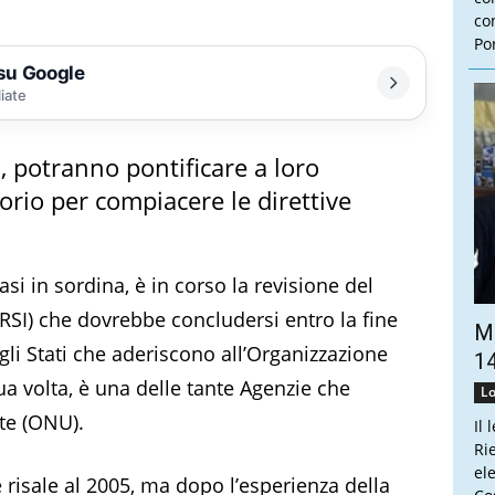
con
Por
 su Google
liate
ti, potranno pontificare a loro
rio per compiacere le direttive
si in sordina, è in corso la revisione del
RSI) che dovrebbe concludersi entro la fine
Ma
 gli Stati che aderiscono all’Organizzazione
14
a volta, è una delle tante Agenzie che
Lo
ite (ONU).
Il 
Ri
el
 risale al 2005, ma dopo l’esperienza della