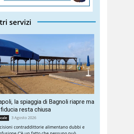
tri servizi
poli, la spiaggia di Bagnoli riapre ma
 fiducia resta chiusa
3 Agosto 2026
cale
cisioni contraddittorie alimentano dubbi e
nfusione C’è un fatto che nessuno può