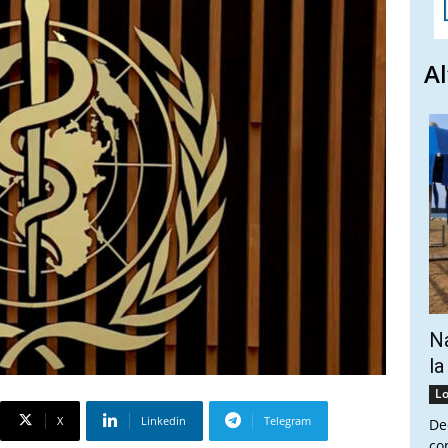
Al
Na
la
Lo
X
Linkedin
Telegram
De
co