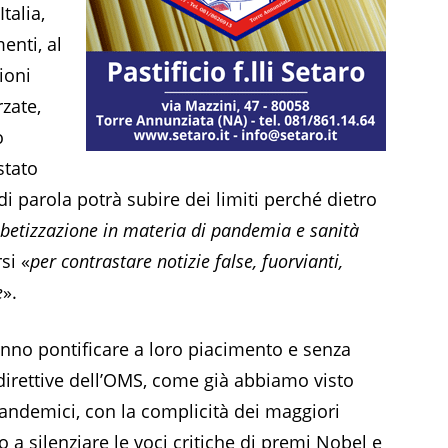
talia,
enti, al
ioni
rzate,
o
stato
à di parola potrà subire dei limiti perché dietro
fabetizzazione in materia di pandemia e sanità
rsi «
per contrastare notizie false, fuorvianti,
e
».
tranno pontificare a loro piacimento e senza
direttive dell’OMS, come già abbiamo visto
pandemici, con la complicità dei maggiori
a silenziare le voci critiche di premi Nobel e