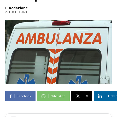
Di
Redazione
29 LUGLIO 2023
Facebook
WhatsApp
X
Linke