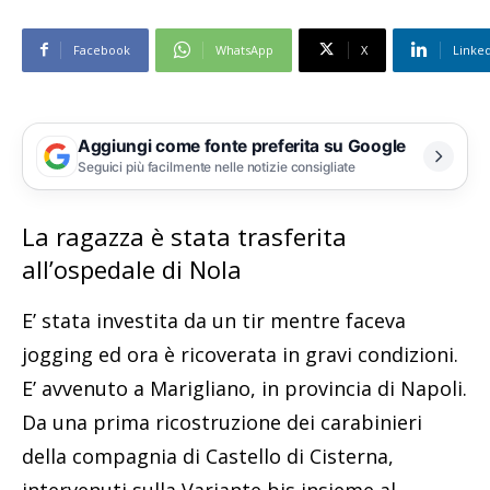
Facebook
WhatsApp
X
Linke
Aggiungi come fonte preferita su Google
Seguici più facilmente nelle notizie consigliate
La ragazza è stata trasferita
all’ospedale di Nola
E’ stata investita da un tir mentre faceva
jogging ed ora è ricoverata in gravi condizioni.
E’ avvenuto a Marigliano, in provincia di Napoli.
Da una prima ricostruzione dei carabinieri
della compagnia di Castello di Cisterna,
intervenuti sulla Variante bis insieme al