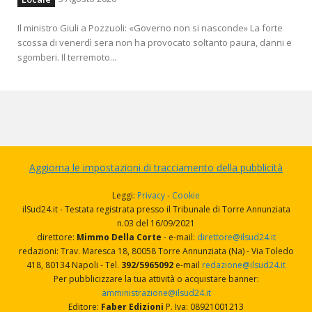
Il ministro Giuli a Pozzuoli: «Governo non si nasconde» La forte
scossa di venerdì sera non ha provocato soltanto paura, danni e
sgomberi. Il terremoto...
Aggiorna le impostazioni di tracciamento della pubblicità
Leggi:
Privacy
-
Cookie
ilSud24.it - Testata registrata presso il Tribunale di Torre Annunziata
n.03 del 16/09/2021
direttore:
Mimmo Della Corte
- e-mail:
direttore@ilsud24.it
redazioni: Trav. Maresca 18, 80058 Torre Annunziata (Na) - Via Toledo
418, 80134 Napoli - Tel.
392/5965092
e-mail
redazione@ilsud24.it
Per pubblicizzare la tua attività o acquistare banner:
amministrazione@ilsud24.it
Editore:
Faber Edizioni
P. Iva: 08921001213