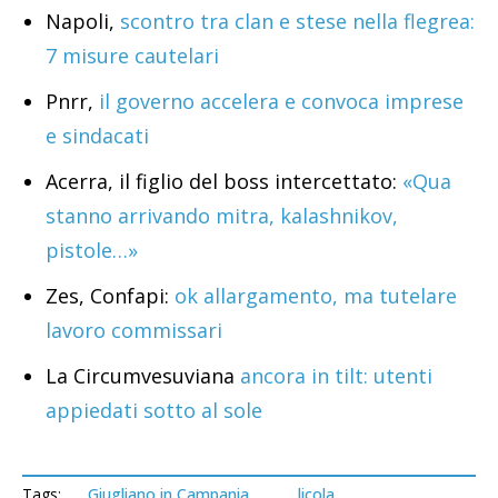
Napoli,
scontro tra clan e stese nella flegrea:
7 misure cautelari
Pnrr,
il governo accelera e convoca imprese
e sindacati
Acerra, il figlio del boss intercettato:
«Qua
stanno arrivando mitra, kalashnikov,
pistole…»
Zes, Confapi:
ok allargamento, ma tutelare
lavoro commissari
La Circumvesuviana
ancora in tilt: utenti
appiedati sotto al sole
Tags:
Giugliano in Campania
licola