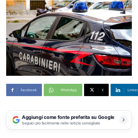
Facebook
WhatsApp
X
Linke
Aggiungi come fonte preferita su Google
Seguici più facilmente nelle notizie consigliate