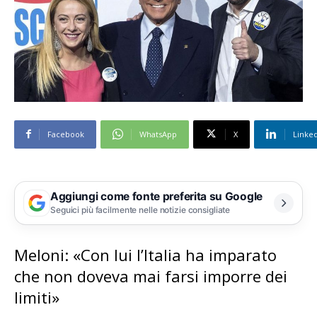
Facebook
WhatsApp
X
Linke
Aggiungi come fonte preferita su Google
Seguici più facilmente nelle notizie consigliate
Meloni: «Con lui l’Italia ha imparato
che non doveva mai farsi imporre dei
limiti»