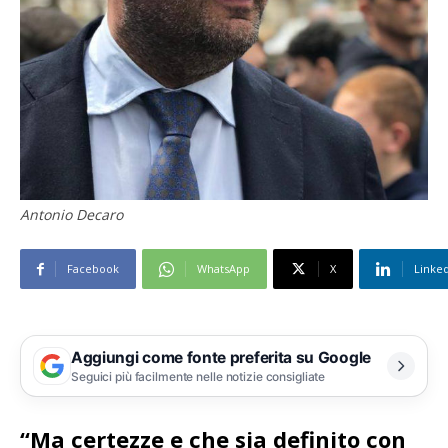
Antonio Decaro
Facebook
WhatsApp
X
Linke
Aggiungi come fonte preferita su Google
Seguici più facilmente nelle notizie consigliate
“Ma certezze e che sia definito con