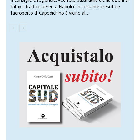
fatti» Il traffico aereo a Napoli è in costante crescita e
l’aeroporto di Capodichino è vicino al...