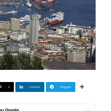
X
Linkedin
Telegram
 su Google