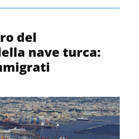
ero del
ella nave turca:
mmigrati