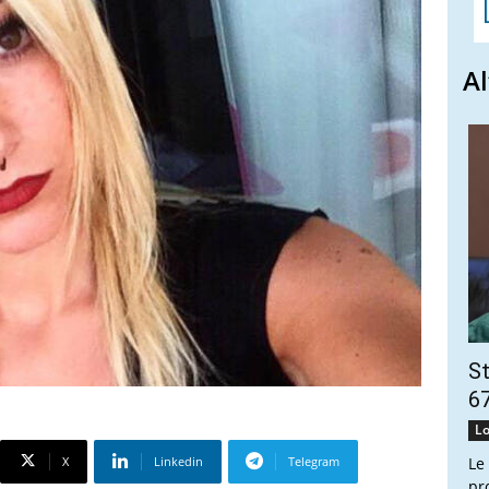
Al
St
67
Lo
X
Linkedin
Telegram
Le
pr