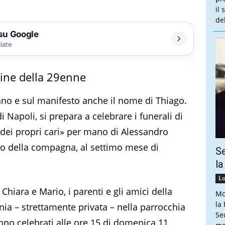
il
de
 su Google
liate
igine della 29enne
ano e sul manifesto anche il nome di Thiago.
 Napoli, si prepara a celebrare i funerali di
dei propri cari» per mano di Alessandro
dio della compagna, al settimo mese di
Se
la
Lo
i Chiara e Mario, i parenti e gli amici della
Mo
la 
nia – strettamente privata – nella parrocchia
Se
anno celebrati alle ore 15 di domenica 11