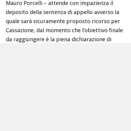
Mauro Porcelli – attende con impazienza il
deposito della sentenza di appello avverso la
quale sarà sicuramente proposto ricorso per
Cassazione, dal momento che l’obiettivo finale
da raggiungere è la piena dichiarazione di
innocenza dei due minorenni e la loro piena
assoluzione».
Potrebbe interessarti anche:
Ritrovato l’atto di nascita di
Eduardo De
Filippo: cambia la data di nascita
Camorra,
imprenditore vicino al clan:
confisca da 6 milioni di euro