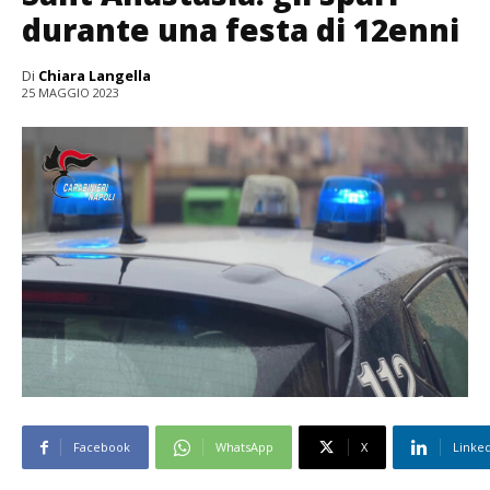
durante una festa di 12enni
Di
Chiara Langella
25 MAGGIO 2023
Facebook
WhatsApp
X
Linke