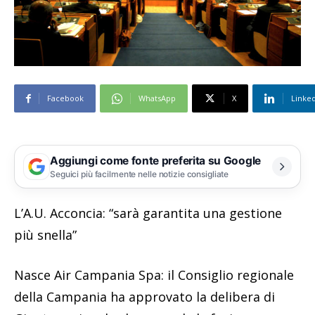
Facebook
WhatsApp
X
Linke
Aggiungi come fonte preferita su Google
Seguici più facilmente nelle notizie consigliate
L’A.U. Acconcia: “sarà garantita una gestione
più snella”
Nasce Air Campania Spa: il Consiglio regionale
della Campania ha approvato la delibera di