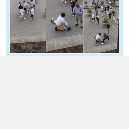
Grumo Nevano, torna a casa il 70enne
pestato da un 18enne
31 Luglio 2026
Locale
Per la vittima è previsto un periodo di riabilitazione Torna
a casa il 70enne preso a calci e pugni a Grumo Nevano
dopo essere uscito...