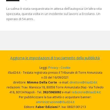
La salma è stata sequestrata in attesa dell’autopsia Un’altra vita
spezzata, questa volta in un incidente sul lavoro a Ercolano. Un
operaio di 54 anni...
Aggiorna le impostazioni di tracciamento della pubblicità
Leggi:
Privacy
-
Cookie
ilSud24.it - Testata registrata presso il Tribunale di Torre Annunziata
n.03 del 16/09/2021
direttore:
Mimmo Della Corte
- e-mail:
direttore@ilsud24.it
redazioni: Trav. Maresca 18, 80058 Torre Annunziata (Na) - Via Toledo
418, 80134 Napoli - Tel.
392/5965092
e-mail
redazione@ilsud24.it
Per pubblicizzare la tua attività o acquistare banner:
amministrazione@ilsud24.it
Editore:
Faber Edizioni
P. Iva: 08921001213