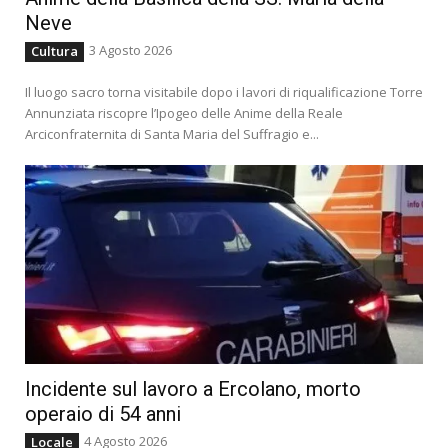
Neve
3 Agosto 2026
Cultura
Il luogo sacro torna visitabile dopo i lavori di riqualificazione Torre
Annunziata riscopre l’Ipogeo delle Anime della Reale
Arciconfraternita di Santa Maria del Suffragio e...
Incidente sul lavoro a Ercolano, morto
operaio di 54 anni
4 Agosto 2026
Locale