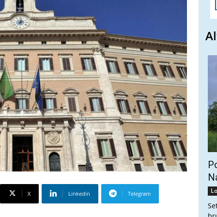
Al
Po
Na
Lo
X
Linkedin
Telegram
Se
br