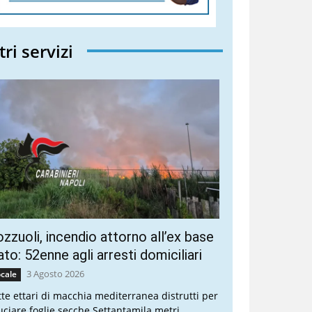
tri servizi
zzuoli, incendio attorno all’ex base
to: 52enne agli arresti domiciliari
3 Agosto 2026
cale
tte ettari di macchia mediterranea distrutti per
uciare foglie secche Settantamila metri