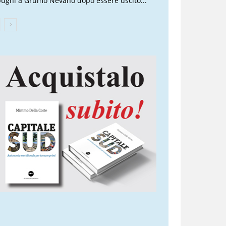
pugni a Grumo Nevano dopo essere uscito...