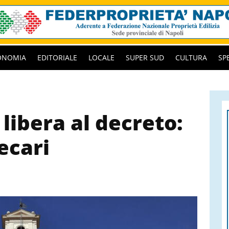
ONOMIA
EDITORIALE
LOCALE
SUPER SUD
CULTURA
SP
 libera al decreto:
recari