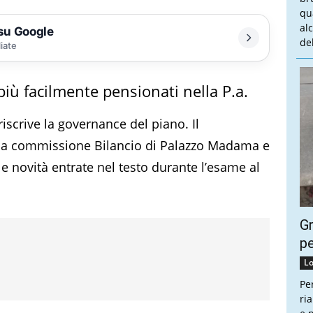
qu
al
 su Google
del
liate
iù facilmente pensionati nella P.a.
riscrive la governance del piano. Il
lla commissione Bilancio di Palazzo Madama e
le novità entrate nel testo durante l’esame al
Gr
pe
Lo
Pe
ri