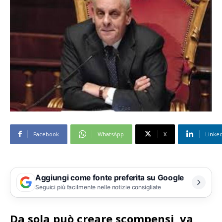
Facebook
WhatsApp
X
Linke
Aggiungi come fonte preferita su Google
Seguici più facilmente nelle notizie consigliate
Da sola può creare scompensi, va