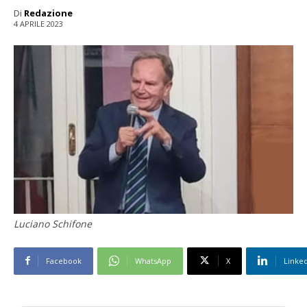
Di
Redazione
4 APRILE 2023
Luciano Schifone
Facebook
WhatsApp
X
Linke