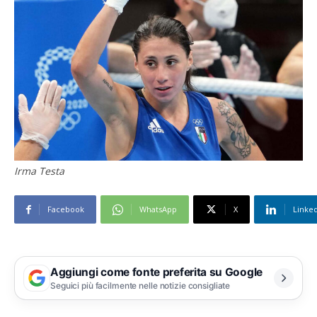
Irma Testa
Facebook
WhatsApp
X
Linke
Aggiungi come fonte preferita su Google
Seguici più facilmente nelle notizie consigliate