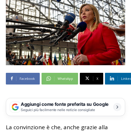
Facebook
WhatsApp
X
Linke
Aggiungi come fonte preferita su Google
Seguici più facilmente nelle notizie consigliate
La convinzione è che, anche grazie alla