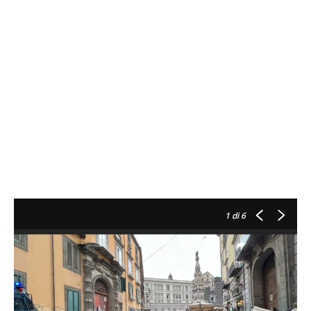
1
di 6