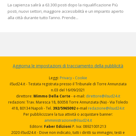
La capienza salirà a 63.300 posti dopo la riqualificazione Più
posti, nuovi settori, maggiore accessibilità e un impianto aperto
alla città durante tutto l’anno. Prende...
Aggiorna le impostazioni di tracciamento della pubblicità
Leggi:
Privacy
-
Cookie
ilSud24.it - Testata registrata presso il Tribunale di Torre Annunziata
n.03 del 16/09/2021
direttore:
Mimmo Della Corte
- e-mail:
direttore@ilsud24.it
redazioni: Trav. Maresca 18, 80058 Torre Annunziata (Na) - Via Toledo
418, 80134 Napoli - Tel.
392/5965092
e-mail
redazione@ilsud24.it
Per pubblicizzare la tua attività o acquistare banner:
amministrazione@ilsud24.it
Editore:
Faber Edizioni
P. Iva: 08921001213
2020 ilSud24.it - Dove non indicato, tutti i diritti su immagini, testi e