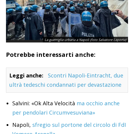
La guerriglia urbana a Napoli (foto Salvatore Laporta)
Potrebbe interessarti anche:
Leggi anche:
Scontri Napoli-Eintracht, due
ultrà tedeschi condannati per devastazione
Salvini: «Ok Alta Velocità
ma occhio anche
per pendolari Circumvesuviana»
La guerriglia urbana a Napoli (foto Salvatore Laporta)
Napoli,
sfregio sul portone del circolo di FdI
Vomero-Arenella