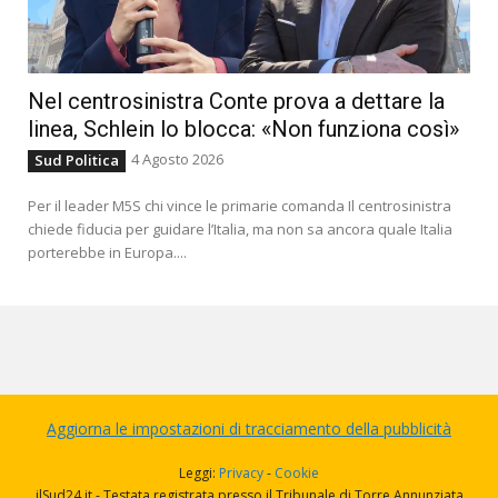
Nel centrosinistra Conte prova a dettare la
linea, Schlein lo blocca: «Non funziona così»
4 Agosto 2026
Sud Politica
Per il leader M5S chi vince le primarie comanda Il centrosinistra
chiede fiducia per guidare l’Italia, ma non sa ancora quale Italia
porterebbe in Europa....
Aggiorna le impostazioni di tracciamento della pubblicità
Leggi:
Privacy
-
Cookie
ilSud24.it - Testata registrata presso il Tribunale di Torre Annunziata