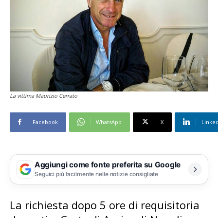
La vittima Maurizio Cerrato
Facebook
WhatsApp
X
Linke
Aggiungi come fonte preferita su Google
Seguici più facilmente nelle notizie consigliate
La richiesta dopo 5 ore di requisitoria