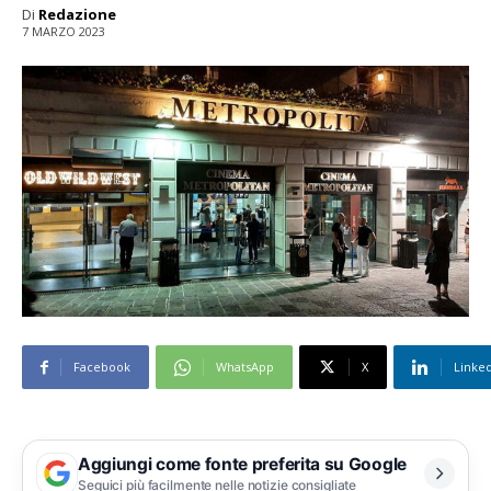
Di
Redazione
7 MARZO 2023
Facebook
WhatsApp
X
Linke
Aggiungi come fonte preferita su Google
Seguici più facilmente nelle notizie consigliate