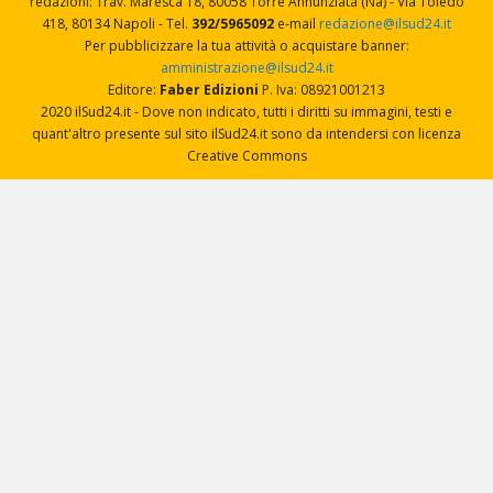
redazioni: Trav. Maresca 18, 80058 Torre Annunziata (Na) - Via Toledo
418, 80134 Napoli - Tel.
392/5965092
e-mail
redazione@ilsud24.it
Per pubblicizzare la tua attività o acquistare banner:
amministrazione@ilsud24.it
Editore:
Faber Edizioni
P. Iva: 08921001213
2020 ilSud24.it - Dove non indicato, tutti i diritti su immagini, testi e
quant'altro presente sul sito ilSud24.it sono da intendersi con licenza
Creative Commons