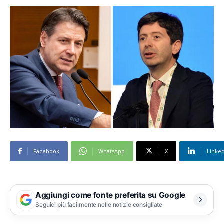
Facebook
WhatsApp
X
Linke
Aggiungi come fonte preferita su Google
Seguici più facilmente nelle notizie consigliate