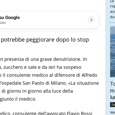
La
ri
ac
du
 su Google
liate
a potrebbe peggiorare dopo lo stop
n presenza di una grave denutrizione. In
zucchero e sale e da ieri ha sospeso
o il consulente medico al difensore di Alfredo
l’ospedale San Paolo di Milano. «La situazione
To
ma
i giorno in giorno alla luce della
lu
giunto il medico.
Lo
Ve
medico, consulente dell’avvocato Flavio Rossi