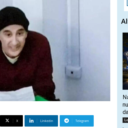
Al
Na
nu
da
Lo
X
Linkedin
Telegram