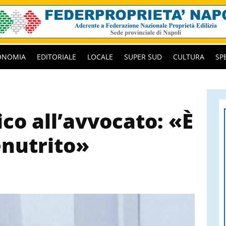
ONOMIA
EDITORIALE
LOCALE
SUPER SUD
CULTURA
SP
ico all’avvocato: «È
nutrito»