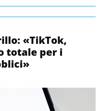
illo: «TikTok,
o totale per i
blici»