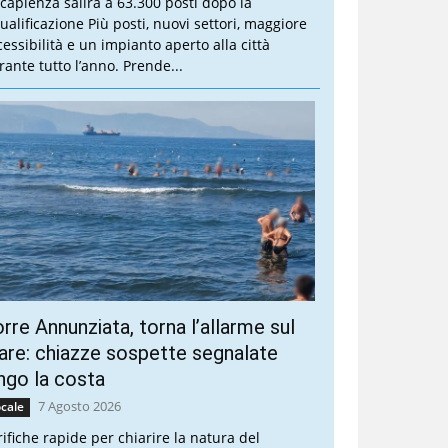
 capienza salirà a 63.300 posti dopo la
qualificazione Più posti, nuovi settori, maggiore
cessibilità e un impianto aperto alla città
rante tutto l’anno. Prende...
rre Annunziata, torna l’allarme sul
re: chiazze sospette segnalate
ngo la costa
7 Agosto 2026
cale
rifiche rapide per chiarire la natura del