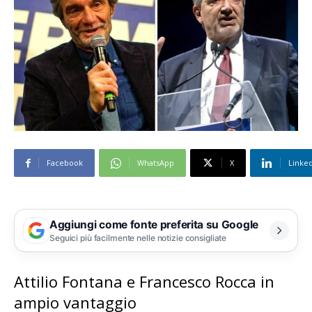
Facebook
WhatsApp
X
Linke
Aggiungi come fonte preferita su Google
Seguici più facilmente nelle notizie consigliate
Attilio Fontana e Francesco Rocca in
ampio vantaggio