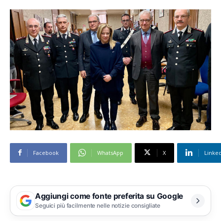
Facebook
WhatsApp
X
Linke
Aggiungi come fonte preferita su Google
Seguici più facilmente nelle notizie consigliate