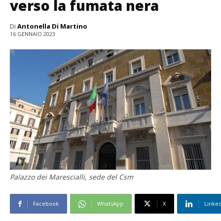
verso la fumata nera
Di
Antonella Di Martino
16 GENNAIO 2023
Palazzo dei Marescialli, sede del Csm
Facebook
WhatsApp
X
Linke