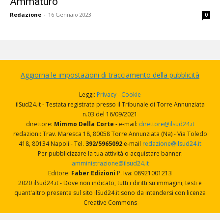
Ammaturo
Redazione
-
16 Gennaio 2023
0
Aggiorna le impostazioni di tracciamento della pubblicità
Leggi:
Privacy
-
Cookie
ilSud24.it - Testata registrata presso il Tribunale di Torre Annunziata
n.03 del 16/09/2021
direttore:
Mimmo Della Corte
- e-mail:
direttore@ilsud24.it
redazioni: Trav. Maresca 18, 80058 Torre Annunziata (Na) - Via Toledo
418, 80134 Napoli - Tel.
392/5965092
e-mail
redazione@ilsud24.it
Per pubblicizzare la tua attività o acquistare banner:
amministrazione@ilsud24.it
Editore:
Faber Edizioni
P. Iva: 08921001213
2020 ilSud24.it - Dove non indicato, tutti i diritti su immagini, testi e
quant'altro presente sul sito ilSud24.it sono da intendersi con licenza
Creative Commons