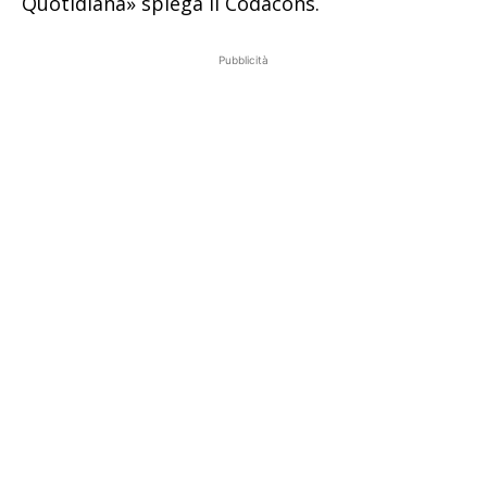
Quotidiana» spiega il Codacons.
Pubblicità