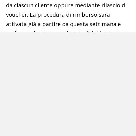
da ciascun cliente oppure mediante rilascio di
voucher. La procedura di rimborso sarà
attivata già a partire da questa settimana e
sarà completata entro l’inizio di febbraio.
Ciascun utente interessato riceverà
comunicazione con conferma del rimborso
all’indirizzo mail associato al proprio account».
Pubblicità