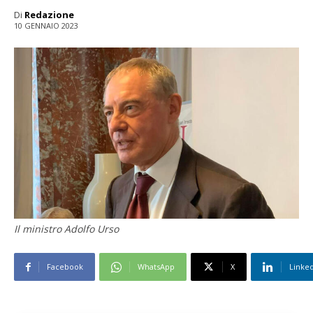
Di
Redazione
10 GENNAIO 2023
Il ministro Adolfo Urso
Facebook
WhatsApp
X
Linke