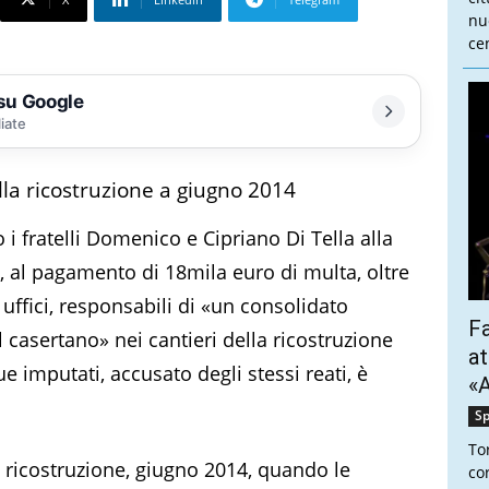
nu
cen
 su Google
liate
ella ricostruzione a giugno 2014
 i fratelli Domenico e Cipriano Di Tella alla
, al pagamento di 18mila euro di multa, oltre
 uffici, responsabili di «un consolidato
Fa
 casertano» nei cantieri della ricostruzione
at
ue imputati, accusato degli stessi reati, è
«A
Sp
To
la ricostruzione, giugno 2014, quando le
co