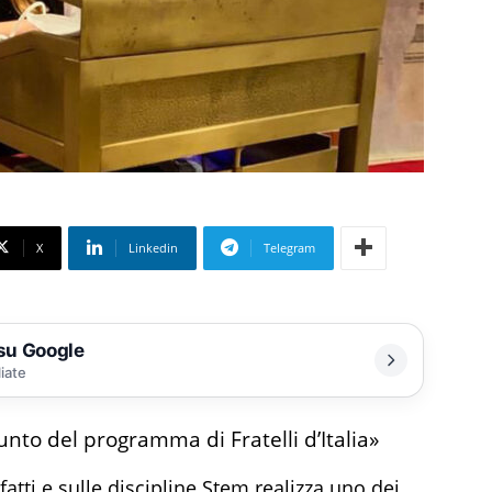
X
Linkedin
Telegram
 su Google
liate
unto del programma di Fratelli d’Italia»
 fatti e sulle discipline Stem realizza uno dei