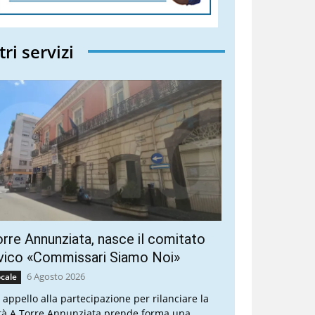
tri servizi
rre Annunziata, nasce il comitato
vico «Commissari Siamo Noi»
6 Agosto 2026
cale
 appello alla partecipazione per rilanciare la
ttà A Torre Annunziata prende forma una