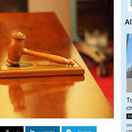
Al
To
ci
Lo
Un
ci
X
Linkedin
Telegram