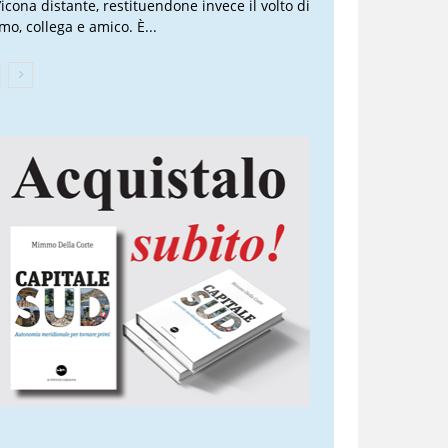
’icona distante, restituendone invece il volto di
mo, collega e amico. È...