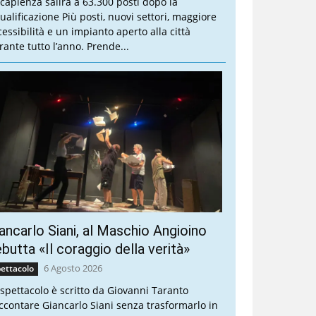
 capienza salirà a 63.300 posti dopo la
qualificazione Più posti, nuovi settori, maggiore
cessibilità e un impianto aperto alla città
rante tutto l’anno. Prende...
ancarlo Siani, al Maschio Angioino
butta «Il coraggio della verità»
6 Agosto 2026
ettacolo
 spettacolo è scritto da Giovanni Taranto
ccontare Giancarlo Siani senza trasformarlo in