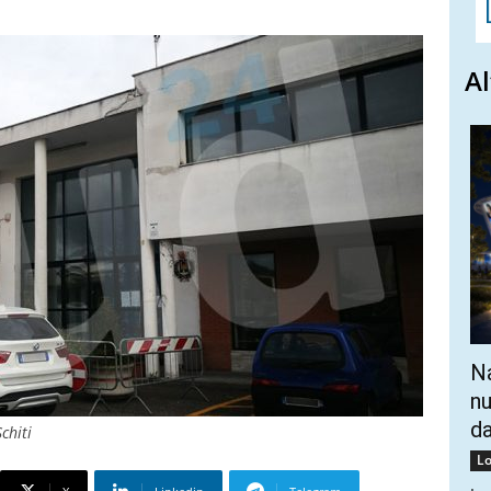
Al
Na
nu
da
chiti
Lo