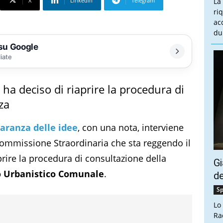
X
Linkedin
Telegram
La
ri
ac
du
 su Google
liate
a deciso di riaprire la procedura di
za
aranza delle idee
, con una nota, interviene
Commissione Straordinaria che sta reggendo il
prire la procedura di consultazione della
Gi
o Urbanistico Comunale
.
de
Sp
Lo
Ra