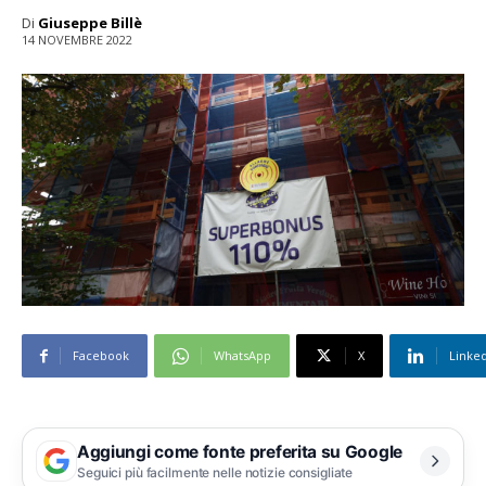
Di
Giuseppe Billè
14 NOVEMBRE 2022
Facebook
WhatsApp
X
Linke
Aggiungi come fonte preferita su Google
Seguici più facilmente nelle notizie consigliate