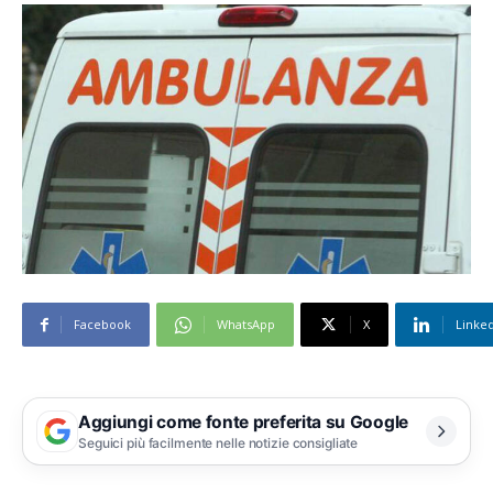
Facebook
WhatsApp
X
Linke
Aggiungi come fonte preferita su Google
Seguici più facilmente nelle notizie consigliate