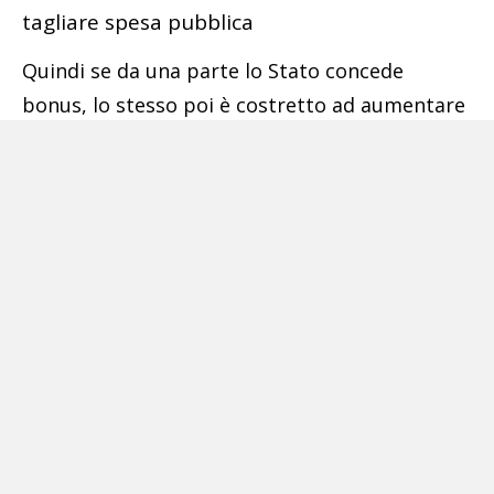
tagliare spesa pubblica
Quindi se da una parte lo Stato concede
bonus, lo stesso poi è costretto ad aumentare
le tasse o tagliare la spesa pubblica per
rientrare di quanto concesso. (D’altronde così
funziona un sistema in cui vige il pareggio di
bilancio e dove, l’emissione di una moneta a
debito come l’apolide euro, è siffatta per
indebitare tutti coloro che la usano. La finanza
apolide non crea ricchezza, ma ruba quella
creata dagli altri).
La conferma arriva direttamente dal ministro
dell’Economia che durante la conferenza