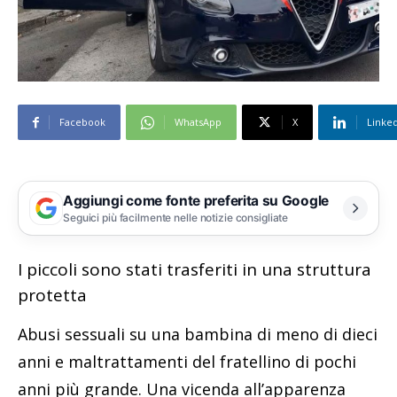
Facebook
WhatsApp
X
Linke
Aggiungi come fonte preferita su Google
Seguici più facilmente nelle notizie consigliate
I piccoli sono stati trasferiti in una struttura
protetta
Abusi sessuali su una bambina di meno di dieci
anni e maltrattamenti del fratellino di pochi
anni più grande. Una vicenda all’apparenza