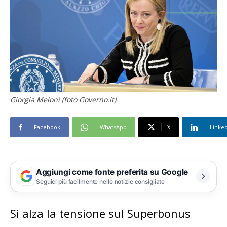
Giorgia Meloni (foto Governo.it)
Facebook
WhatsApp
X
Linke
Aggiungi come fonte preferita su Google
Seguici più facilmente nelle notizie consigliate
Si alza la tensione sul Superbonus