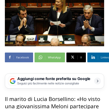
Facebook
WhatsApp
X
Linke
Aggiungi come fonte preferita su Google
Seguici più facilmente nelle notizie consigliate
Il marito di Lucia Borsellino: «Ho visto
una giovanissima Meloni partecipare