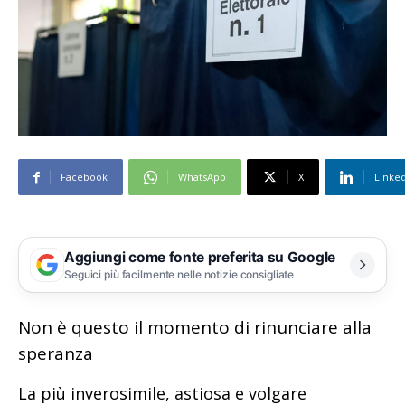
Facebook
WhatsApp
X
Linke
Aggiungi come fonte preferita su Google
Seguici più facilmente nelle notizie consigliate
Non è questo il momento di rinunciare alla
speranza
La più inverosimile, astiosa e volgare