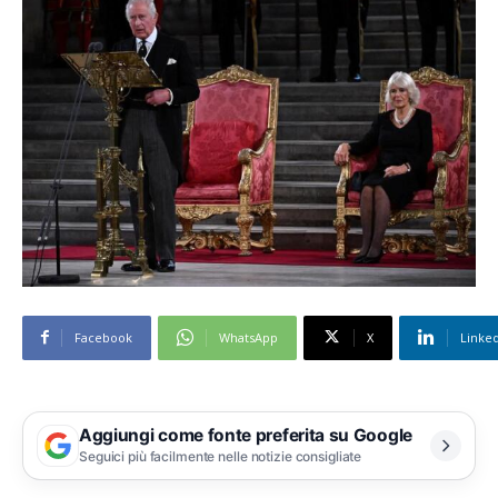
Facebook
WhatsApp
X
Linke
Aggiungi come fonte preferita su Google
Seguici più facilmente nelle notizie consigliate