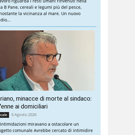
 lavoro riguarda i resti umani rinvenuti nella
lla B Pane, cereali e legumi più del pesce,
nostante la vicinanza al mare. Un nuovo
dio...
riano, minacce di morte al sindaco:
enne ai domiciliari
6 Agosto 2026
cale
 intimidazioni miravano a ostacolare un
ogetto comunale Avrebbe cercato di intimidire