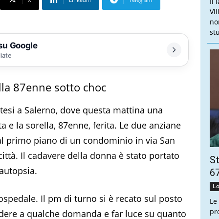
Il
Vi
no
stu
 su Google
liate
lla 87enne sotto choc
tesi a Salerno, dove questa mattina una
a e la sorella, 87enne, ferita. Le due anziane
al primo piano di un condominio in via San
ittà. Il cadavere della donna è stato portato
St
 autopsia.
67
Lo
 ospedale. Il pm di turno si è recato sul posto
Le
pr
ndere a qualche domanda e far luce su quanto