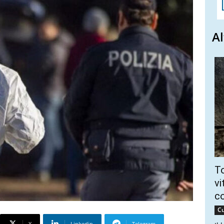
Al
To
vi
c
Cu
X
Linkedin
Telegram