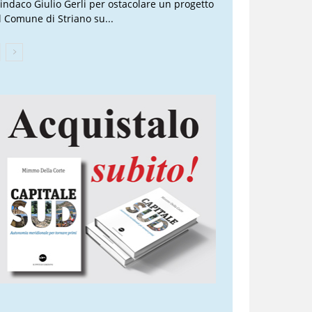
 sindaco Giulio Gerli per ostacolare un progetto
l Comune di Striano su...