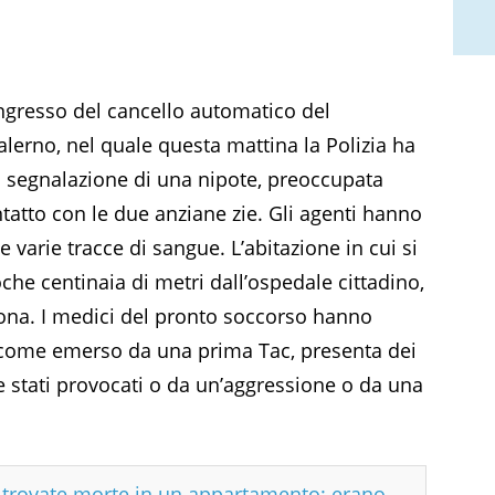
ingresso del cancello automatico del
lerno, nel quale questa mattina la Polizia ha
 segnalazione di una nipote, preoccupata
tatto con le due anziane zie. Gli agenti hanno
e varie tracce di sangue
. L’abitazione in cui si
che centinaia di metri dall’ospedale cittadino,
gona. I medici del pronto soccorso hanno
, come emerso da una prima Tac, presenta dei
e stati provocati o da un’aggressione o da una
e trovate morte in un appartamento: erano