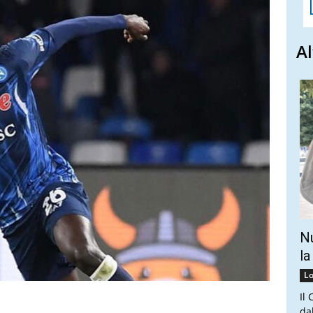
Al
Nu
la
Lo
Il
da