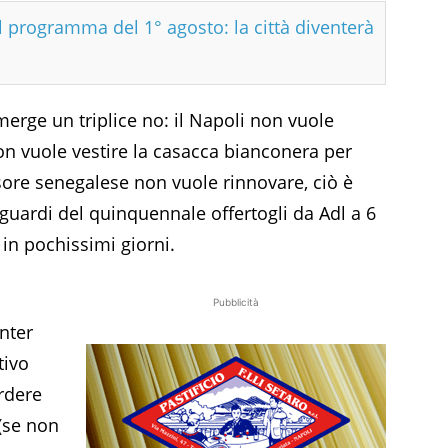
il programma del 1° agosto: la città diventerà
erge un triplice no: il Napoli non vuole
non vuole vestire la casacca bianconera per
nsore senegalese non vuole rinnovare, ciò è
iguardi del quinquennale offertogli da Adl a 6
 in pochissimi giorni.
Pubblicità
Inter
tivo
erdere
 (se non