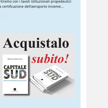
rtiremo con i tavoli istituzionali propedeutici
a certificazione dell’aeroporto insieme...