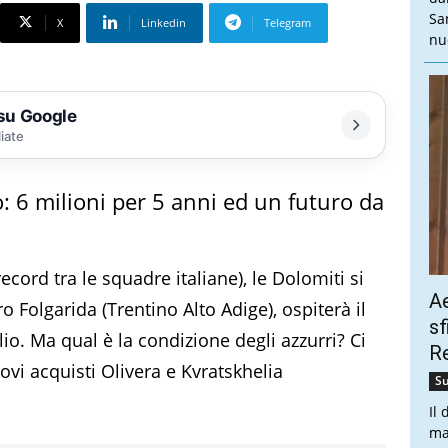
Sa
X
Linkedin
Telegram
nu
 su Google
liate
o: 6 milioni per 5 anni ed un futuro da
cord tra le squadre italiane), le Dolomiti si
Ae
ro Folgarida (Trentino Alto Adige), ospiterà il
sf
glio. Ma qual è la condizione degli azzurri? Ci
Re
ovi acquisti Olivera e Kvratskhelia
Su
Il
ma