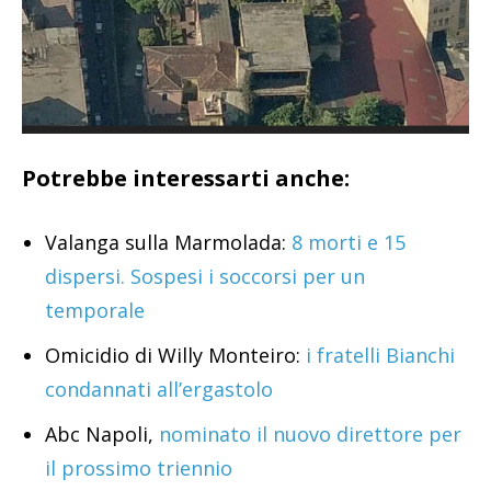
Potrebbe interessarti anche:
Valanga sulla Marmolada:
8 morti e 15
dispersi. Sospesi i soccorsi per un
temporale
Omicidio di Willy Monteiro:
i fratelli Bianchi
condannati all’ergastolo
Abc Napoli,
nominato il nuovo direttore per
il prossimo triennio