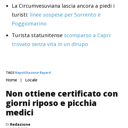
La Circumvesuviana lascia ancora a piedi i
turisti:
linee sospese per Sorrento e
Poggiomarino
Turista statunitense
scomparso a Capri:
trovato senza vita in un dirupo
TAGS:
Napoli
Stazione Bayard
Home
Locale
Non ottiene certificato con
giorni riposo e picchia
medici
Di
Redazione