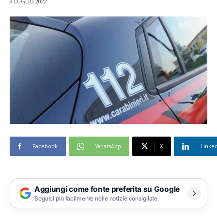
4 LUGLIO 2022
Facebook
WhatsApp
X
Linke
Aggiungi come fonte preferita su Google
Seguici più facilmente nelle notizie consigliate