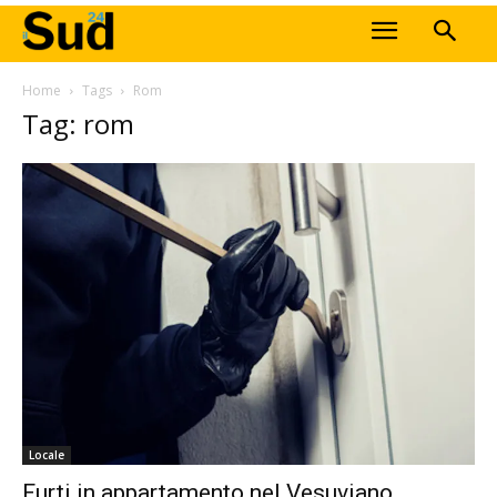
Home
Tags
Rom
Tag: rom
Locale
Furti in appartamento nel Vesuviano,