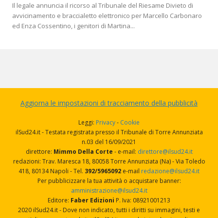
Il legale annuncia il ricorso al Tribunale del Riesame Divieto di
avvicinamento e braccialetto elettronico per Marcello Carbonaro
ed Enza Cossentino, i genitori di Martina...
Aggiorna le impostazioni di tracciamento della pubblicità
Leggi:
Privacy
-
Cookie
ilSud24.it - Testata registrata presso il Tribunale di Torre Annunziata
n.03 del 16/09/2021
direttore:
Mimmo Della Corte
- e-mail:
direttore@ilsud24.it
redazioni: Trav. Maresca 18, 80058 Torre Annunziata (Na) - Via Toledo
418, 80134 Napoli - Tel.
392/5965092
e-mail
redazione@ilsud24.it
Per pubblicizzare la tua attività o acquistare banner:
amministrazione@ilsud24.it
Editore:
Faber Edizioni
P. Iva: 08921001213
2020 ilSud24.it - Dove non indicato, tutti i diritti su immagini, testi e