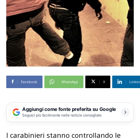
Facebook
WhatsApp
X
Linke
Aggiungi come fonte preferita su Google
Seguici più facilmente nelle notizie consigliate
I carabinieri stanno controllando le