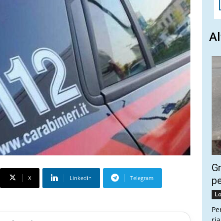
Al
Gr
X
Linkedin
Telegram
pe
Lo
Pe
ri