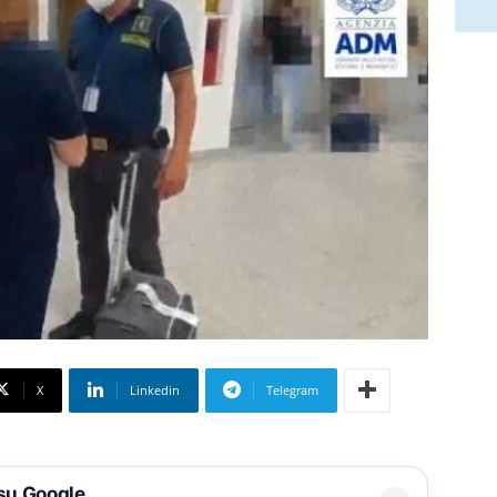
X
Linkedin
Telegram
 su Google