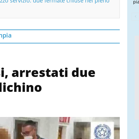
zzo servizio: due fermate chiuse nel pieno
pi
mpia
, arrestati due
dichino