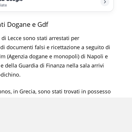
liate
enti Dogane e Gdf
i Lecce sono stati arrestati per
i documenti falsi e ricettazione a seguito di
 Adm (Agenzia dogane e monopoli) di Napoli e
 della Guardia di Finanza nella sala arrivi
odichino.
nos, in Grecia, sono stati trovati in possesso
erano utilizzati come documenti personali,
sono risultati falsificati.
zzo servizio: due fermate chiuse nel pieno