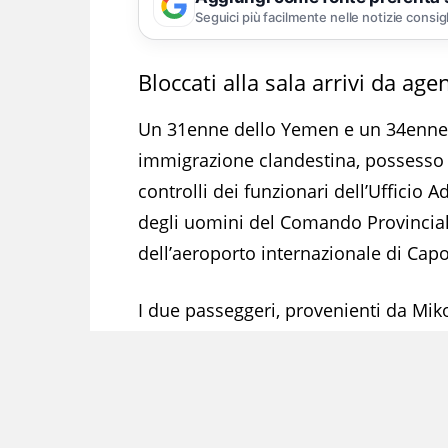
Seguici più facilmente nelle notizie consig
Bloccati alla sala arrivi da ag
Un 31enne dello Yemen e un 34enne d
immigrazione clandestina, possesso d
controlli dei funzionari dell’Ufficio
degli uomini del Comando Provinciale
dell’aeroporto internazionale di Cap
I due passeggeri, provenienti da Miko
di cinque documenti d’identità: due 
mentre gli altri, rinvenuti nei bagagli, 
Leggi anche:
Napoli, Linea 2 a me