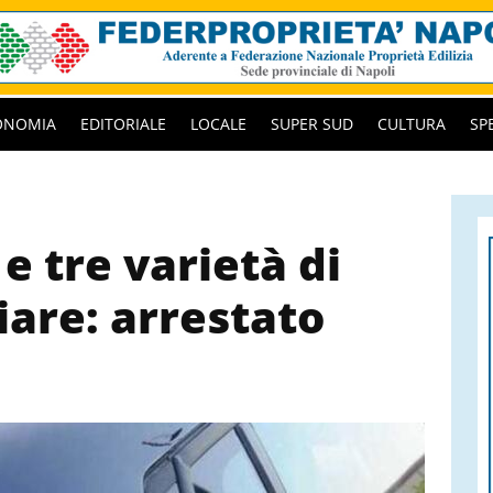
ONOMIA
EDITORIALE
LOCALE
SUPER SUD
CULTURA
SP
e tre varietà di
iare: arrestato