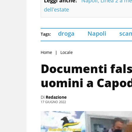
Leggi anche:
Napoli, Linea 2 a me
dell’estate
droga
Napoli
sca
Tags:
Home
Locale
Documenti falsi
uomini a Capo
Di
Redazione
17 GIUGNO 2022