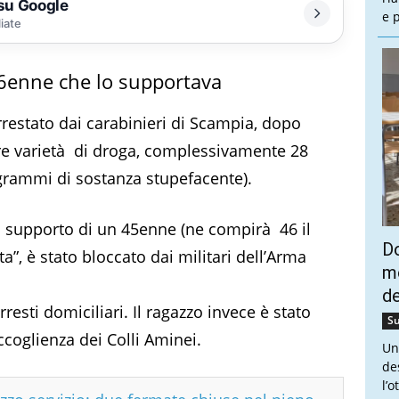
 su Google
e 
liate
46enne che lo supportava
rrestato dai carabinieri di Scampia, dopo
tre varietà di droga, complessivamente 28
 grammi di sostanza stupefacente).
el supporto di un 45enne (ne compirà 46 il
Do
a”, è stato bloccato dai militari dell’Arma
mo
de
rresti domiciliari. Il ragazzo invece è stato
Su
coglienza dei Colli Aminei.
Un
de
l’